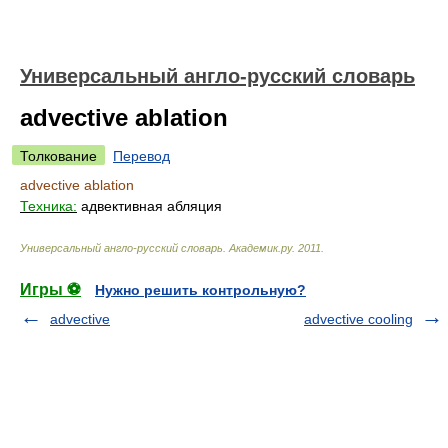
Универсальный англо-русский словарь
advective ablation
Толкование
Перевод
advective ablation
Техника:
адвективная абляция
Универсальный англо-русский словарь
.
Академик.ру
.
2011
.
Игры ⚽
Нужно решить контрольную?
advective
advective cooling